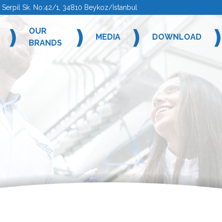
rpil Sk. No:42/1, 34810 Beykoz/İstanbul
❫
❫
❫
OUR
MEDIA
DOWNLOAD
BRANDS