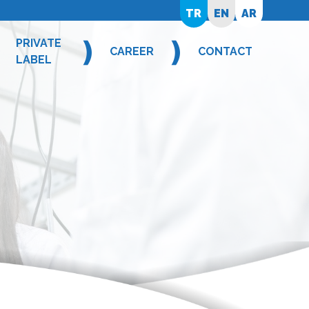
TR
EN
AR
❫
❫
❫
PRIVATE
CAREER
CONTACT
LABEL