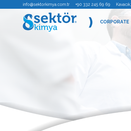
info@sektorkimya.com.tr
+90 332 245 69 69 Kavacık, Se
❫
CORPORATE