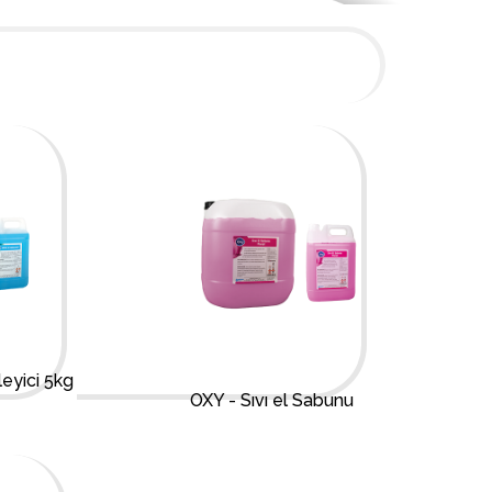
eyici 5kg
OXY - Sıvı el Sabunu