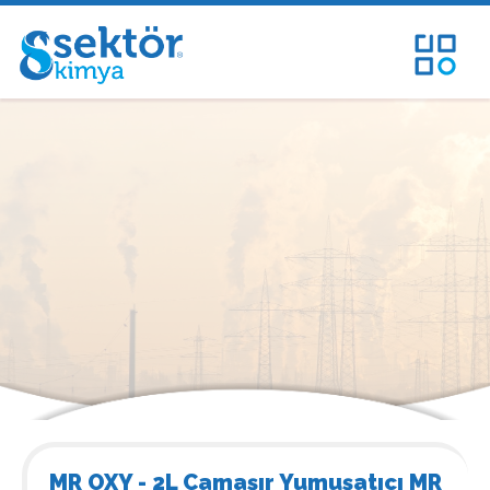
MR OXY - 2L Çamaşır Yumuşatıcı MR