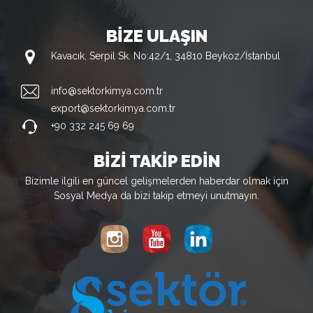
BİZE ULAŞIN
Kavacık, Serpil Sk. No:42/1, 34810 Beykoz/İstanbul
info@sektorkimya.com.tr
export@sektorkimya.com.tr
+90 332 245 69 69
BİZİ TAKİP EDİN
Bizimle ilgili en güncel gelişmelerden haberdar olmak için
Sosyal Medya da bizi takip etmeyi unutmayın.