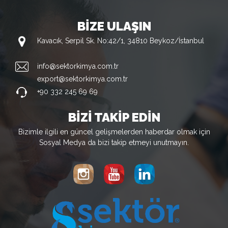
BİZE ULAŞIN
Kavacık, Serpil Sk. No:42/1, 34810 Beykoz/İstanbul
info@sektorkimya.com.tr
export@sektorkimya.com.tr
+90 332 245 69 69
BİZİ TAKİP EDİN
Bizimle ilgili en güncel gelişmelerden haberdar olmak için
Sosyal Medya da bizi takip etmeyi unutmayın.