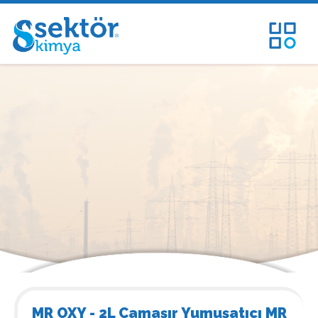
MR OXY - 2L Çamaşır Yumuşatıcı MR