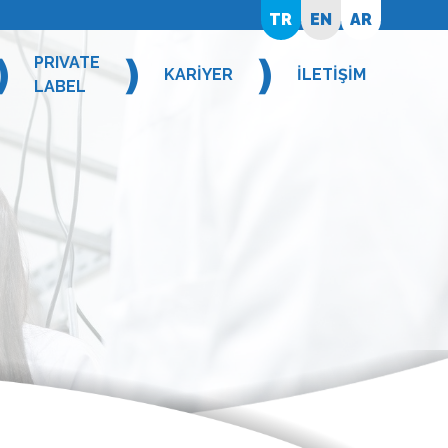
TR
EN
AR
❫
❫
❫
PRIVATE
KARİYER
İLETİŞİM
LABEL