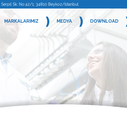
rpil Sk. No:42/1, 34810 Beykoz/İstanbul
❫
❫
MARKALARIMIZ
MEDYA
DOWNLOAD