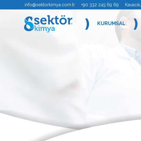
info@sektorkimya.com.tr
+90 332 245 69 69 Kavacık, Se
❫
❫
KURUMSAL