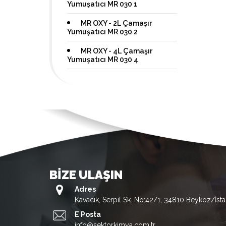
Yumuşatıcı MR 030 1
MR OXY - 2L Çamaşır
Yumuşatıcı MR 030 2
MR OXY - 4L Çamaşır
Yumuşatıcı MR 030 4
BİZE ULAŞIN
Adres
Kavacık, Serpil Sk. No:42/1, 34810 Beykoz/İst
E Posta
info@sektorkimya.com.tr