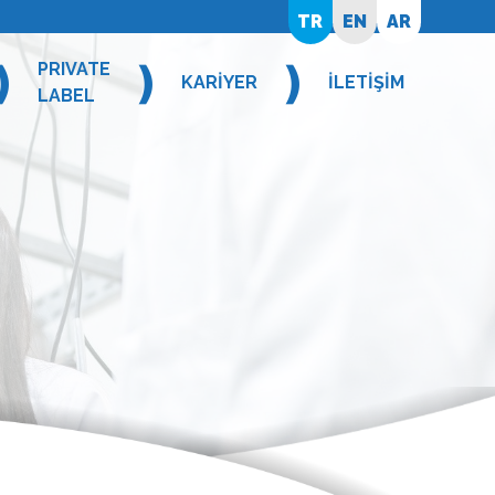
TR
EN
AR
❫
❫
❫
PRIVATE
KARİYER
İLETİŞİM
LABEL