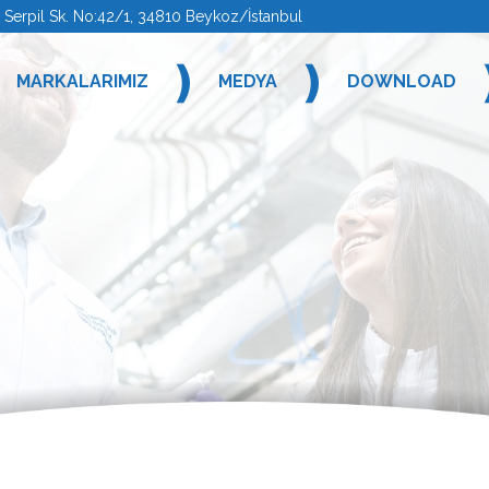
rpil Sk. No:42/1, 34810 Beykoz/İstanbul
❫
❫
MARKALARIMIZ
MEDYA
DOWNLOAD