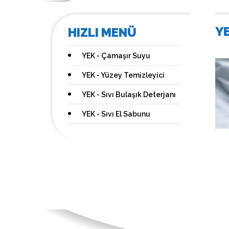
YE
HIZLI MENÜ
YEK - Çamaşır Suyu
YEK - Yüzey Temizleyici
YEK - Sıvı Bulaşık Deterjanı
YEK - Sıvı El Sabunu