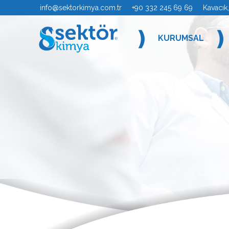
info@sektorkimya.com.tr
+90 332 245 69 69 Kavacık, Se
❫
❫
KURUMSAL