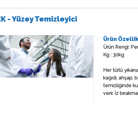
K - Yüzey Temizleyici
Ürün Özellik
Ürün Rengi: P
Kg : 30kg
Her türlü yıkana
kağıdı, ahşap, 
temizliğinde kul
verir. İz bırak