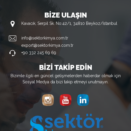
BİZE ULAŞIN
Kavacık, Serpil Sk. No:42/1, 34810 Beykoz/İstanbul
info@sektorkimya.com.tr
export@sektorkimya.com.tr
+90 332 245 69 69
BİZİ TAKİP EDİN
Bizimle ilgili en güncel gelişmelerden haberdar olmak için
Sosyal Medya da bizi takip etmeyi unutmayın.