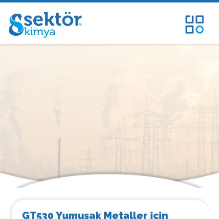
GT530 Yumuşak Metaller için