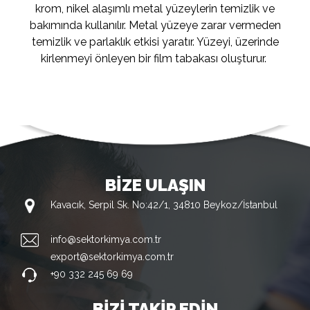
krom, nikel alaşımlı metal yüzeylerin temizlik ve
bakımında kullanılır. Metal yüzeye zarar vermeden
temizlik ve parlaklık etkisi yaratır. Yüzeyi, üzerinde
kirlenmeyi önleyen bir film tabakası oluşturur.
BİZE ULAŞIN
Kavacık, Serpil Sk. No:42/1, 34810 Beykoz/İstanbul
info@sektorkimya.com.tr
export@sektorkimya.com.tr
+90 332 245 69 69
BİZİ TAKİP EDİN