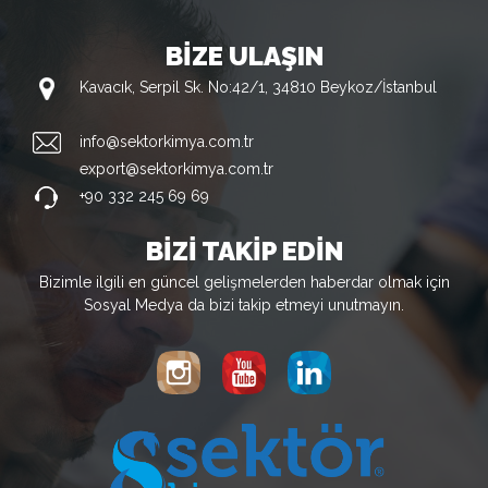
BİZE ULAŞIN
Kavacık, Serpil Sk. No:42/1, 34810 Beykoz/İstanbul
info@sektorkimya.com.tr
export@sektorkimya.com.tr
+90 332 245 69 69
BİZİ TAKİP EDİN
Bizimle ilgili en güncel gelişmelerden haberdar olmak için
Sosyal Medya da bizi takip etmeyi unutmayın.