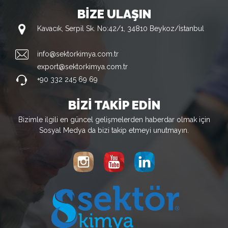
BİZE ULAŞIN
Kavacık, Serpil Sk. No:42/1, 34810 Beykoz/İstanbul
info@sektorkimya.com.tr
export@sektorkimya.com.tr
+90 332 245 69 69
BİZİ TAKİP EDİN
Bizimle ilgili en güncel gelişmelerden haberdar olmak için
Sosyal Medya da bizi takip etmeyi unutmayın.