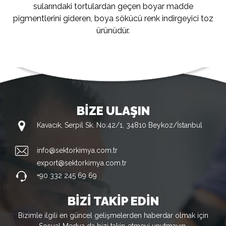
sularındaki tortulardan geçen boyar madde
pigmentlerini gideren, boya sökücü renk indirgeyici toz
ürünüdür.
BİZE ULAŞIN
Kavacık, Serpil Sk. No:42/1, 34810 Beykoz/İstanbul
info@sektorkimya.com.tr
export@sektorkimya.com.tr
+90 332 245 69 69
BİZİ TAKİP EDİN
Bizimle ilgili en güncel gelişmelerden haberdar olmak için